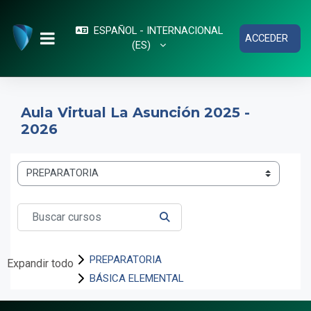
Salta al contenido principal
ESPAÑOL - INTERNACIONAL
ACCEDER
‎(ES)‎
PANEL LATERAL
Aula Virtual La Asunción 2025 -
2026
Categorías
Buscar cursos
BUSCAR CURSOS
PREPARATORIA
Expandir todo
BÁSICA ELEMENTAL